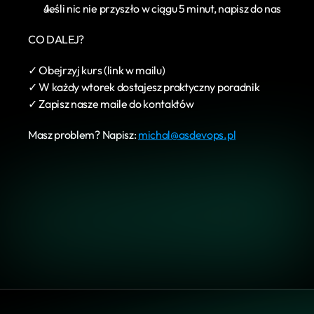
Jeśli nic nie przyszło w ciągu 5 minut, napisz do nas
CO DALEJ?
✓ Obejrzyj kurs (link w mailu)
✓ W każdy wtorek dostajesz praktyczny poradnik
✓ Zapisz nasze maile do kontaktów
Masz problem? Napisz: 
michal@asdevops.pl