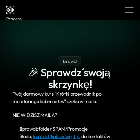
Process
Services
Benefits
Plans
Contact
Get in touch
Brawo!
Get in touch
🎉 Sprawdź swoją 
skrzynkę!
Twój darmowy kurs "Krótki przewodnik po 
monitoringu kubernetes" czeka w mailu.
NIE WIDZISZ MAILA?
Sprawdź folder SPAM/Promocje
Dodaj 
kontakt@obserwujit.pl
 do kontaktów