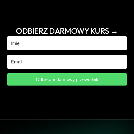
 ✓  Bez spamu, tylko praktyczna 
wiedza 
ODBIERZ DARMOWY KURS →
✓  Wypisz się kiedy chcesz
Odbieram darmowy przewodnik