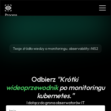
Process
Services
Benefits
Plans
Contact
Get in touch
Twoje źródło wiedzy o monitoringu, observability i NIS2
Get in touch
Odbierz 
"Krótki 
wideoprzewodnik 
po monitoringu 
kubernetes."
I dołącz do grona obserwatorów IT